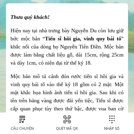
Thưa quý khách!
Hiện nay tại nhà trưng bày Nguyễn Du còn lưu giữ 
bức mộc bản “
Tiến sĩ hồi gia, vinh quy bái tổ
” 
khắc nổi của dòng họ Nguyễn Tiên Điền. Mộc bản 
được làm bằng chất liệu gỗ, dài 15cm, rộng 25cm 
và dày 1cm, có niên đại từ thế kỷ 18. 
Mộc bản mô tả cảnh đón rước tiến sĩ hồi gia và 
vinh quy bái tổ vào thế kỷ 18 gồm có 2 mặt: Một 
mặt khắc họa hình ảnh tiến sĩ hồi gia. Sau khi có 
tên trên bảng vàng được đãi yến tiệc, Tiến sĩ được 
cấp quan phục tùy theo thứ bậc, được vua ban cờ 
biển, áo, mũ lọng và được cưỡi voi có đoàn tùy 
tùng hộ tống trở về quê nhà.
CÂU CHUYỆN
QUÉT MÃ QR
NHẬP SỐ