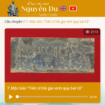
Câu chuyện
/
7. Mộc bản “Tiến sĩ hồi gia vinh quy bái tổ”
2113
7. Mộc bản “Tiến sĩ hồi gia vinh quy bái tổ”
00:00
Play